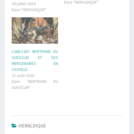
1368 à 1370. C'est un
Dans "HERALDIQUE"
28 juillet 2019
chevalier de petite
Dans "HERALDIQUE"
noblesse du Boulonnais,
originaire d'Audrehem. Il
fait son apparition à la
cour de France en…
1366-1367 BERTRAND DU
GUESCLIN ET SES
MERCENAIRES EN
CASTILLE
21 août 2020
Dans "BERTRAND DU
GUESCLIN"
HERALDIQUE