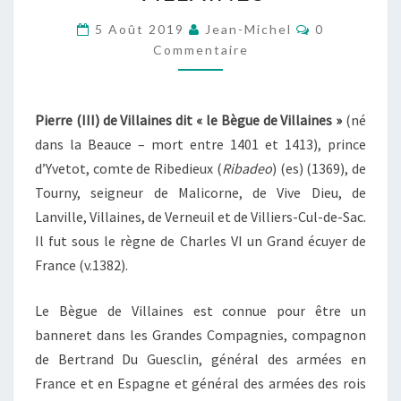
DIT
Commentair
5 Août 2019
Jean-Michel
0
LE
Commentaire
BEGUE
DE
VILLAINES
Pierre (III) de Villaines dit « le Bègue de Villaines »
(né
dans la Beauce – mort entre 1401 et 1413), prince
d’Yvetot, comte de Ribedieux (
Ribadeo
)
(es)
(1369), de
Tourny, seigneur de Malicorne, de Vive Dieu, de
Lanville, Villaines, de Verneuil et de Villiers-Cul-de-Sac.
Il fut sous le règne de Charles VI un Grand écuyer de
France (v.1382).
Le Bègue de Villaines est connue pour être un
banneret dans les Grandes Compagnies, compagnon
de Bertrand Du Guesclin, général des armées en
France et en Espagne et général des armées des rois