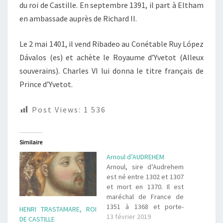
du roi de Castille. En septembre 1391, il part à Eltham
en ambassade auprès de Richard II.
Le 2 mai 1401, il vend Ribadeo au Conétable Ruy López
Dávalos
(es)
et achète le Royaume d’Yvetot (Alleux
souverains). Charles VI lui donna le titre français de
Prince d’Yvetot.
Post Views:
1 536
Similaire
Arnoul d’AUDREHEM
Arnoul, sire d’Audrehem
est né entre 1302 et 1307
et mort en 1370. Il est
maréchal de France de
1351 à 1368 et porte-
HENRI TRASTAMARE, ROI
oriflamme de France, de
13 février 2019
DE CASTILLE