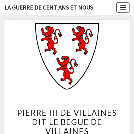
Skip
LA GUERRE DE CENT ANS ET NOUS
Togg
to
navig
content
PIERRE
PIERRE III DE VILLAINES
III
DIT LE BEGUE DE
DE
VILLAINES
VILLAINES