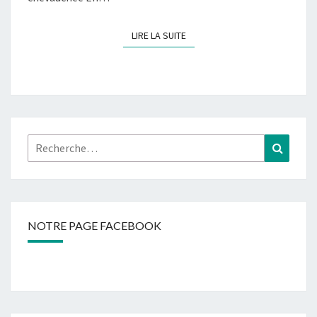
LIRE LA SUITE
LIRE LA SUITE
Rechercher :
Recher
NOTRE PAGE FACEBOOK