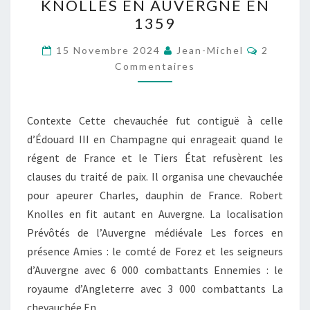
KNOLLES EN AUVERGNE EN
DE
1359
ROBERT
KNOLLES
Comment
15 Novembre 2024
Jean-Michel
2
EN
Commentaires
AUVERGNE
EN
Contexte Cette chevauchée fut contiguë à celle
1359
d’Édouard III en Champagne qui enrageait quand le
régent de France et le Tiers État refusèrent les
clauses du traité de paix. Il organisa une chevauchée
pour apeurer Charles, dauphin de France. Robert
Knolles en fit autant en Auvergne. La localisation
Prévôtés de l’Auvergne médiévale Les forces en
présence Amies : le comté de Forez et les seigneurs
d’Auvergne avec 6 000 combattants Ennemies : le
royaume d’Angleterre avec 3 000 combattants La
chevauchée En…