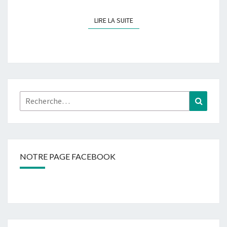
LIRE LA SUITE
LIRE LA SUITE
Rechercher :
Recher
NOTRE PAGE FACEBOOK