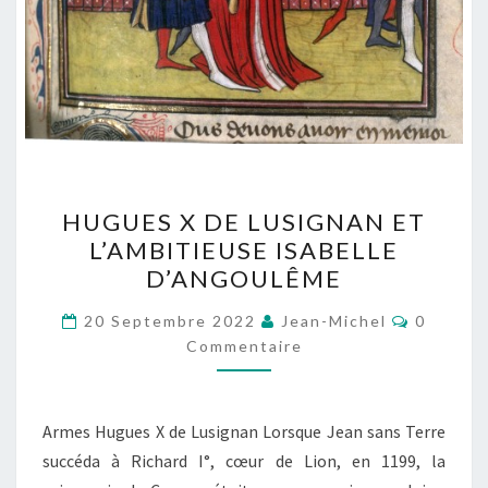
HUGUES
HUGUES X DE LUSIGNAN ET
X
L’AMBITIEUSE ISABELLE
DE
D’ANGOULÊME
LUSIGNAN
ET
Comment
20 Septembre 2022
Jean-Michel
0
L’AMBITIEUSE
Commentaire
ISABELLE
D’ANGOULÊME
Armes Hugues X de Lusignan Lorsque Jean sans Terre
succéda à Richard I°, cœur de Lion, en 1199, la