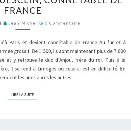
DU
FRANCE
GUESCLIN,
CONNÉTABLE
Commentaires
21
Jean-Michel
0 Commentaire
DE
FRANCE
u’à Paris et devient connétable de France Au fur et à
armée grossit. De 1 500, ils sont maintenant plus de 7 000
e et y retrouve le duc d’Anjou, frère du roi. Puis à la
re, il se rend à Limoges où celui-ci est en difficulté. En
 rendent les unes après les autres….
LIRE LA SUITE
LIRE LA SUITE