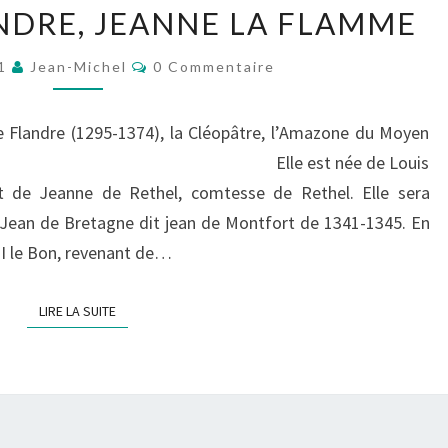
NDRE, JEANNE LA FLAMME
DE
FLANDRE,
Commentaires
21
Jean-Michel
0 Commentaire
JEANNE
LA
 Flandre (1295-1374), la Cléopâtre, l’Amazone du Moyen
FLAMME
 Flamme. Elle est née de Louis
t de Jeanne de Rethel, comtesse de Rethel. Elle sera
Jean de Bretagne dit jean de Montfort de 1341-1345. En
III le Bon, revenant de…
LIRE LA SUITE
LIRE LA SUITE