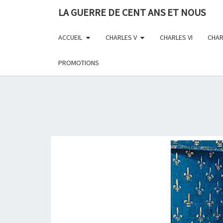
Skip
LA GUERRE DE CENT ANS ET NOUS
to
content
ACCUEIL
CHARLES V
CHARLES VI
CHAR
PROMOTIONS