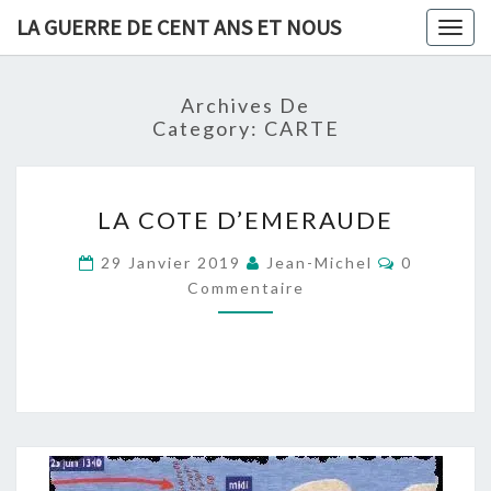
Skip
LA GUERRE DE CENT ANS ET NOUS
Togg
to
navig
content
Archives De
Category:
CARTE
LA
LA COTE D’EMERAUDE
COTE
D’EMERAUDE
Commentai
29 Janvier 2019
Jean-Michel
0
Commentaire