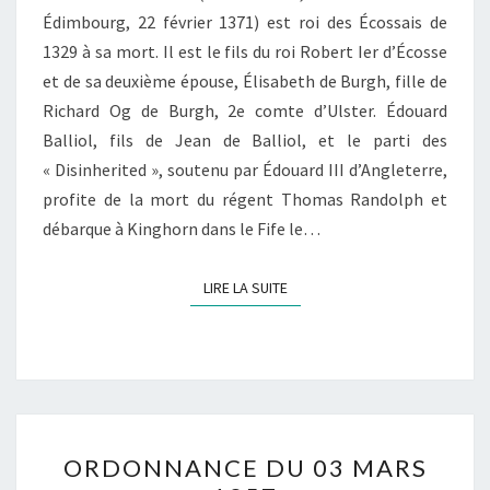
Édimbourg, 22 février 1371) est roi des Écossais de
1329 à sa mort. Il est le fils du roi Robert Ier d’Écosse
et de sa deuxième épouse, Élisabeth de Burgh, fille de
Richard Og de Burgh, 2e comte d’Ulster. Édouard
Balliol, fils de Jean de Balliol, et le parti des
« Disinherited », soutenu par Édouard III d’Angleterre,
profite de la mort du régent Thomas Randolph et
débarque à Kinghorn dans le Fife le…
LIRE LA SUITE
LIRE LA SUITE
ORDONNANCE
ORDONNANCE DU 03 MARS
DU