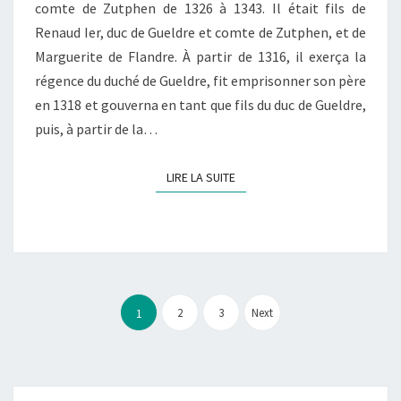
comte de Zutphen de 1326 à 1343. Il était fils de
Renaud Ier, duc de Gueldre et comte de Zutphen, et de
Marguerite de Flandre. À partir de 1316, il exerça la
régence du duché de Gueldre, fit emprisonner son père
en 1318 et gouverna en tant que fils du duc de Gueldre,
puis, à partir de la…
LIRE LA SUITE
LIRE LA SUITE
Pagination
des
2
3
Next
1
publications