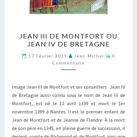
JEAN
JEAN III DE MONTFORT OU
III
JEAN IV DE BRETAGNE
DE
MONTFORT
Commentai
17 Février 2019
Jean-Michel
0
OU
Commentaire
JEAN
IV
Image Jean III de Montfort et ses conseillers Jean IV
DE
de Bretagne aussi connu sous le nom de Jean III de
BRETAGNE
Montfort, est né le 12 avril 1339 et mort le 1er
novembre 1399 à Nantes. Il est le premier enfant de
Jean de Montfort et de Jeanne de Flandre. À la mort
de son père en 1345, en pleine guerre de succession, il
devient comte de Richmond et de Montfort ainsi que