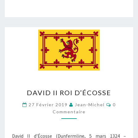
DAVID
DAVID II ROI D’ÉCOSSE
II
ROI
Commentai
27 Février 2019
Jean-Michel
0
D’ÉCOSSE
Commentaire
David II d’Écosse (Dunfermline, 5 mars 1324 –