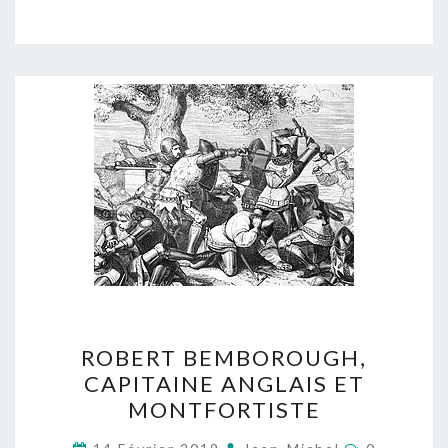
ROBERT
ROBERT BEMBOROUGH,
BEMBOROUGH,
CAPITAINE ANGLAIS ET
CAPITAINE
MONTFORTISTE
ANGLAIS
ET
Commentai