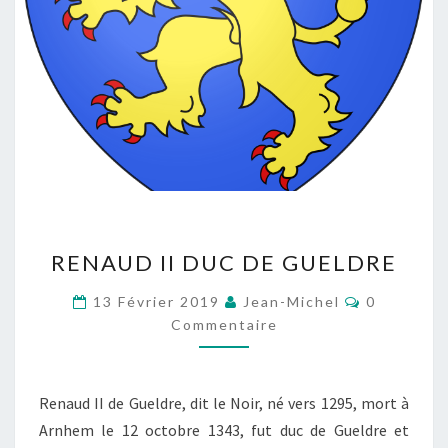
RENAUD
RENAUD II DUC DE GUELDRE
II
DUC
Commentai
13 Février 2019
Jean-Michel
0
DE
Commentaire
GUELDRE
Renaud II de Gueldre, dit le Noir, né vers 1295, mort à
Arnhem le 12 octobre 1343, fut duc de Gueldre et