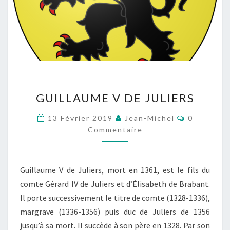
GUILLAUME
GUILLAUME V DE JULIERS
V
DE
Commentai
13 Février 2019
Jean-Michel
0
JULIERS
Commentaire
Guillaume V de Juliers, mort en 1361, est le fils du
comte Gérard IV de Juliers et d’Élisabeth de Brabant.
Il porte successivement le titre de comte (1328-1336),
margrave (1336-1356) puis duc de Juliers de 1356
jusqu’à sa mort. Il succède à son père en 1328. Par son