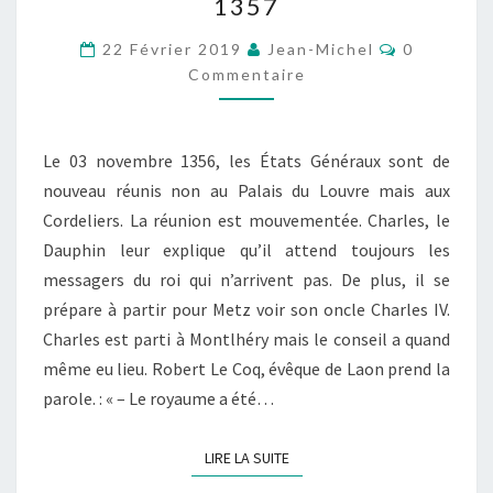
1357
03
MARS
Commentai
22 Février 2019
Jean-Michel
0
1357
Commentaire
Le 03 novembre 1356, les États Généraux sont de
nouveau réunis non au Palais du Louvre mais aux
Cordeliers. La réunion est mouvementée. Charles, le
Dauphin leur explique qu’il attend toujours les
messagers du roi qui n’arrivent pas. De plus, il se
prépare à partir pour Metz voir son oncle Charles IV.
Charles est parti à Montlhéry mais le conseil a quand
même eu lieu. Robert Le Coq, évêque de Laon prend la
parole. : « – Le royaume a été…
LIRE LA SUITE
LIRE LA SUITE