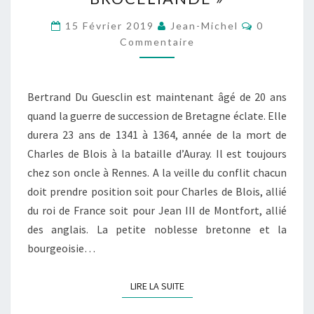
« LE
DOGUE
Commentai
15 Février 2019
Jean-Michel
0
NOIR
Commentaire
DE
BROCÉLIANDE »
Bertrand Du Guesclin est maintenant âgé de 20 ans
quand la guerre de succession de Bretagne éclate. Elle
durera 23 ans de 1341 à 1364, année de la mort de
Charles de Blois à la bataille d’Auray. Il est toujours
chez son oncle à Rennes. A la veille du conflit chacun
doit prendre position soit pour Charles de Blois, allié
du roi de France soit pour Jean III de Montfort, allié
des anglais. La petite noblesse bretonne et la
bourgeoisie…
LIRE LA SUITE
LIRE LA SUITE