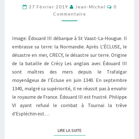
CONTEXTE
Commentai
27 Février 2019
Jean-Michel
0
Commentaire
Image: Édouard III débarque à St Vaast-La-Hougue. Il
embrasse sa terre: la Normandie. Après L’ÉCLUSE, le
désastre en mer, CRECY, le désastre sur terre. Origine
de la bataille de Crécy Les anglais avec Édouard III
sont maîtres des mers depuis le Trafalgar
moyenâgeux de l’Écluse en juin 1340. En septembre
1340, malgré sa supériorité, il ne réussit pas à envahir
le royaume de France. Édouard III est frustré. Philippe
VI ayant refusé le combat à Tournai la trêve
d’Espléchin est…
LIRE LA SUITE
LIRE LA SUITE