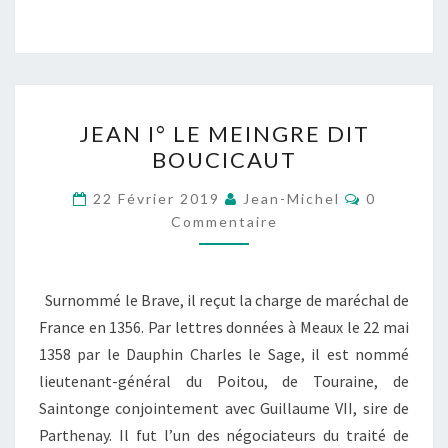
JEAN
JEAN I° LE MEINGRE DIT
I°
BOUCICAUT
LE
MEINGRE
Commentai
22 Février 2019
Jean-Michel
0
DIT
Commentaire
BOUCICAUT
Surnommé le Brave, il reçut la charge de maréchal de
France en 1356. Par lettres données à Meaux le 22 mai
1358 par le Dauphin Charles le Sage, il est nommé
lieutenant-général du Poitou, de Touraine, de
Saintonge conjointement avec Guillaume VII, sire de
Parthenay. Il fut l’un des négociateurs du traité de