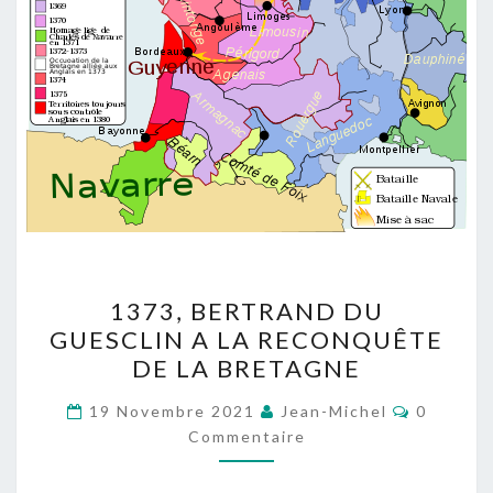
1373,
1373, BERTRAND DU
BERTRAND
GUESCLIN A LA RECONQUÊTE
DU
DE LA BRETAGNE
GUESCLIN
A
Comment
19 Novembre 2021
Jean-Michel
0
LA
Commentaire
RECONQUÊTE