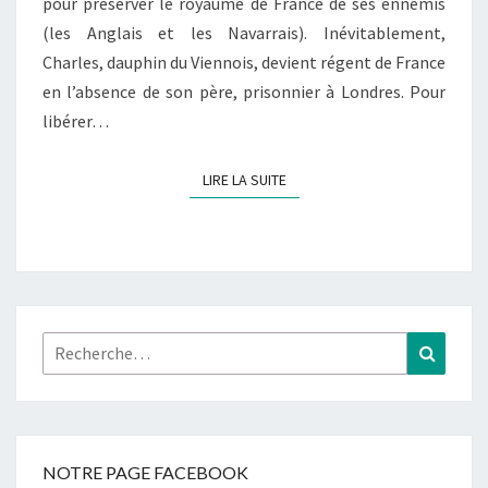
pour préserver le royaume de France de ses ennemis
(les Anglais et les Navarrais). Inévitablement,
Charles, dauphin du Viennois, devient régent de France
en l’absence de son père, prisonnier à Londres. Pour
libérer…
LIRE LA SUITE
LIRE LA SUITE
Rechercher :
Recher
NOTRE PAGE FACEBOOK