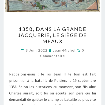
1358,
1358, DANS LA GRANDE
DANS
JACQUERIE, LE SIÈGE DE
LA
MEAUX
GRANDE
JACQUERIE,
Commentair
8 Juin 2022
Jean-Michel
0
LE
Commentaire
SIÈGE
DE
Rappelons-nous : le roi Jean II le bon est fait
MEAUX
prisonnier à la bataille de Poitiers le 19 septembre
1356. Selon les historiens du moment, son fils aîné
Charles aurait, soit fui ou écouté son père qui lui
demandait de quitter le champ de bataille au plus vite