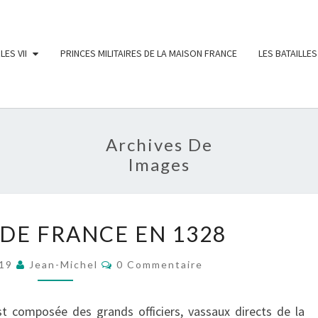
LES VII
PRINCES MILITAIRES DE LA MAISON FRANCE
LES BATAILLES
Archives De
Images
LES
 DE FRANCE EN 1328
PAIRS
DE
Commentaires
019
Jean-Michel
0 Commentaire
FRANCE
EN
st composée des grands officiers, vassaux directs de la