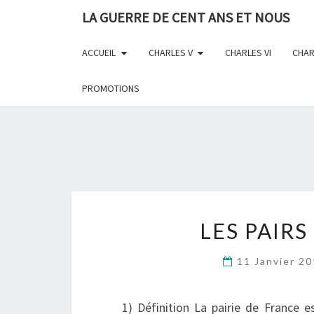
Skip
LA GUERRE DE CENT ANS ET NOUS
to
content
ACCUEIL
CHARLES V
CHARLES VI
CHAR
PROMOTIONS
LES PAIRS
11 Janvier 2
1) Définition La pairie de France e