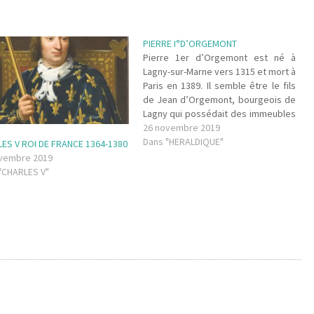
PIERRE I°D’ORGEMONT
Pierre 1er d’Orgemont est né à
Lagny-sur-Marne vers 1315 et mort à
Paris en 1389. Il semble être le fils
de Jean d’Orgemont, bourgeois de
Lagny qui possédait des immeubles
à Paris, rue Saint-Antoine. Il fait des
26 novembre 2019
études de juriste et commence sa
Dans "HERALDIQUE"
ES V ROI DE FRANCE 1364-1380
carrière en 1340 comme simple
vembre 2019
avocat au…
"CHARLES V"