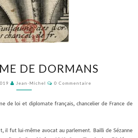
GUILLAUME
UME DE DORMANS
DE
DORMANS
Commentaires
2019
Jean-Michel
0 Commentaire
 de loi et diplomate français, chancelier de France de
, il fut lui-même avocat au parlement. Bailli de Sézanne