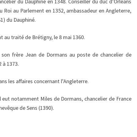
ancelier du Dauphiné en 1348. Conseiller du duc d’Orléans
du Roi au Parlement en 1352, ambassadeur en Angleterre,
1) du Dauphiné.
t au traité de Brétigny, le 8 mai 1360.
 son frère Jean de Dormans au poste de chancelier de
2 à 1373.
ans les affaires concernant l’Angleterre.
l eut notamment Miles de Dormans, chancelier de France
hevêque de Sens (1390).