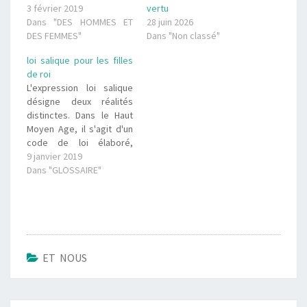
3 février 2019
vertu
Dans "DES HOMMES ET
28 juin 2026
DES FEMMES"
Dans "Non classé"
loi salique pour les filles
de roi
L'expression loi salique
désigne deux réalités
distinctes. Dans le Haut
Moyen Age, il s'agit d'un
code de loi élaboré,
selon les historiens,
9 janvier 2019
entre le début du IVe et le
Dans "GLOSSAIRE"
VIe siècle pour le peuple
des Francs dits saliens,
dont Clovis fut l'un des
premiers rois. Ce code
portait surtout sur le…
ET NOUS