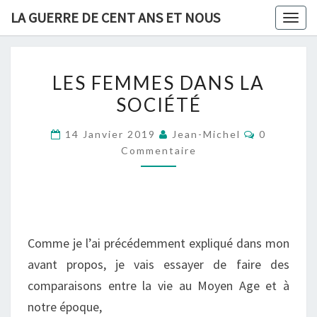
Skip
LA GUERRE DE CENT ANS ET NOUS
Togg
to
navig
content
LES
LES FEMMES DANS LA
FEMMES
SOCIÉTÉ
DANS
LA
Commentai
14 Janvier 2019
Jean-Michel
0
SOCIÉTÉ
Commentaire
Comme je l’ai précédemment expliqu
é
dans mon
avant propos,
je vais essayer de faire des
comparaison
s
entre la vie au Moyen Age et
à
notre époque,