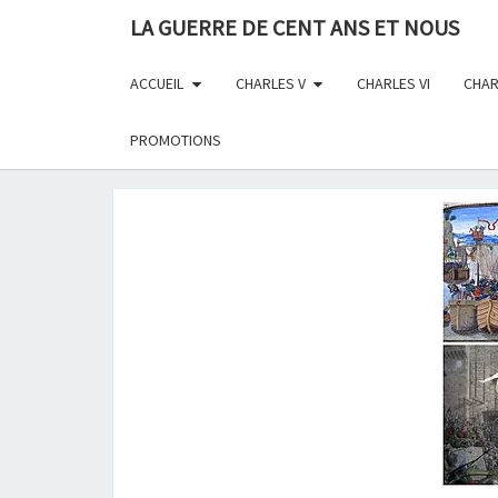
Skip
LA GUERRE DE CENT ANS ET NOUS
to
content
ACCUEIL
CHARLES V
CHARLES VI
CHAR
PROMOTIONS