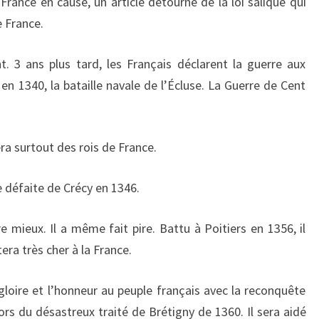
France en cause, un article détourné de la loi salique qui
e France.
nt. 3 ans plus tard, les Français déclarent la guerre aux
en 1340, la bataille navale de l’Écluse. La Guerre de Cent
ra surtout des rois de France.
e défaite de Crécy en 1346.
ère mieux. Il a même fait pire. Battu à Poitiers en 1356, il
era très cher à la France.
 gloire et l’honneur au peuple français avec la reconquête
ors du désastreux traité de Brétigny de 1360. Il sera aidé