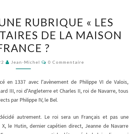
POURQUOI
NE RUBRIQUE « LES
UNE
ITAIRES DE LA MAISON
RUBRIQUE
« LES
FRANCE ?
PRINCES
MILITAIRES
Commentaires
022
Jean-Michel
0 Commentaire
DE
LA
 en 1337 avec l’avènement de Philippe VI de Valois,
MAISON
rd III, roi d’Angleterre et Charles II, roi de Navarre, tous
FRANCE
cts par Philippe IV, le Bel.
?
décidé autrement. Le roi sera un Français et pas une
is X, le Hutin, dernier capétien direct, Jeanne de Navarre