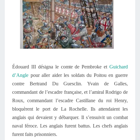
Édouard III désigna le comte de Pembroke
et
Guichard
d’Angle
pour aller aider les soldats du Poitou en guerre
contre Bertrand Du Guesclin. Yvain de Galles,
commandant de l’escadre française, et l’amiral Rodrigo de
Roux, commandant l’escadre Castillane du roi Henry,
bloqu
ère
nt le port de La Rochelle. Ils attend
ai
ent les
anglais qui d
evai
ent
y
débarquer.
Il s’ensui
vi
t un combat
naval féroce. Les anglais
furent
battus. Les chefs anglais
furent
faits prisonniers.