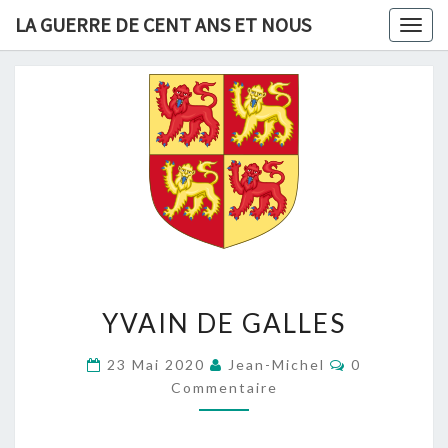
Skip
LA GUERRE DE CENT ANS ET NOUS
Togg
to
navig
content
YVAIN
YVAIN DE GALLES
DE
GALLES
Commentair
23 Mai 2020
Jean-Michel
0
Commentaire