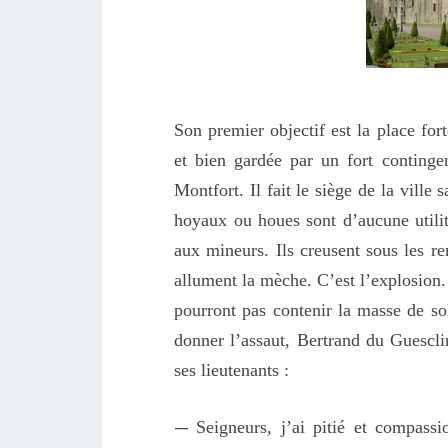
Son
premier
objectif est la place fo
et bien gardée par
un fort continge
Montfort
.
Il fait le siège de la vill
hoyaux
ou houes
sont d’aucune utili
aux mineurs.
Ils
creusent
sous les re
allume
nt
la mèche. C’est l’explosion.
pourront
pas contenir la masse de so
donner l’assaut,
Bertrand du Guescli
ses lieutenants :
—
Seigneurs, j’ai pitié et compass