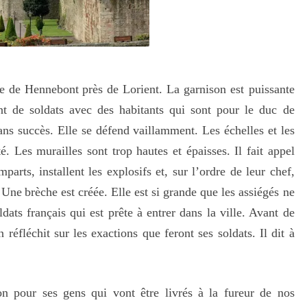
rte de Hennebon
t
près de Lorient
.
La garnison est puissante
nt de soldats
avec
d
es habitants
qui sont pour le duc d
e
e sans succès. Elle se défend vaillamment.
Les échelles et les
té. Les murailles sont trop hautes
et
épaisses.
Il fait appel
mparts,
installent les explosifs
et, sur l’ordre de leur chef,
Une
brèche
est créée. Elle est
si grande
que
les assiégés ne
ldats français qui
est prête
à entrer dans la ville.
Avant de
n
réfléchit sur les exactions que
feront
ses soldats. Il dit à
ion pour ses gens qui vont être livrés à la fureur de nos