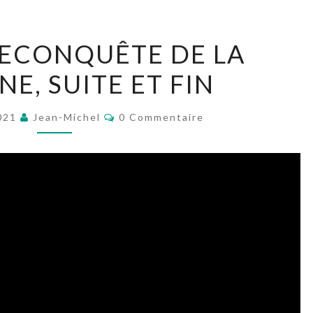
1373,
 RECONQUÊTE DE LA
LA
E, SUITE ET FIN
RECONQUÊTE
DE
Commentaires
LA
2021
Jean-Michel
0 Commentaire
BRETAGNE,
SUITE
ET
FIN