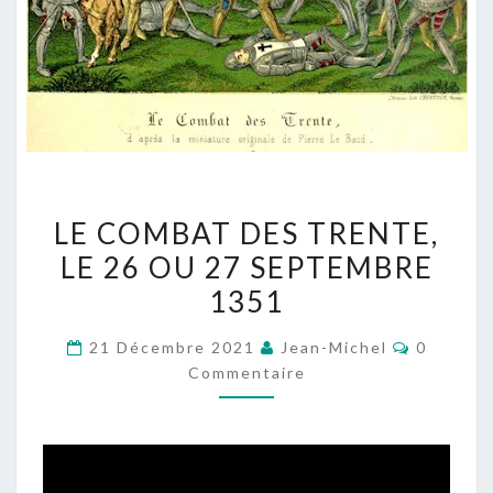
LE
LE COMBAT DES TRENTE,
COMBAT
LE 26 OU 27 SEPTEMBRE
DES
1351
TRENTE,
LE
Comment
21 Décembre 2021
Jean-Michel
0
26
Commentaire
OU
27
SEPTEMBRE
1351