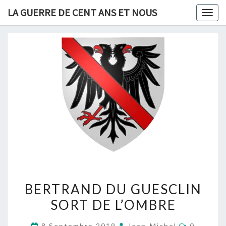
Skip
LA GUERRE DE CENT ANS ET NOUS
Togg
to
navig
content
BERTRAND
BERTRAND DU GUESCLIN
DU
SORT DE L’OMBRE
GUESCLIN
SORT
Commenta
8 Septembre 2019
Jean-Michel
0