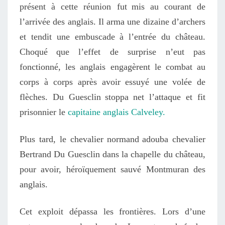
présent à cette réunion fut
mis au courant de
l’arrivée des anglais. Il arma une
dizaine
d’archers
et
tendit une embuscade à l’entrée du château.
Choqué
que l’effet de surprise n’eut pas
fonctionné,
les anglais
engagèrent le combat au
corps à corps après avoir essuyé une volée de
flèches
. Du
Guesclin
stoppa net l’attaque et
fit
prisonnier le
capitaine anglais Calveley.
P
lus tard, l
e chevalier
normand
adoub
a
chevalier
Bertrand Du Guesclin
dans la chapelle du château,
pour avoir, héroïquement sauvé Montmuran des
anglais.
Cet exploit dépassa les frontières. Lors d’une