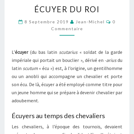
ÉCUYER
ÉCUYER DU ROI
DU
ROI
Commenta
8 Septembre 2019
Jean-Michel
0
Commentaire
L’
écuyer
(du bas latin
scutarius
« soldat de la garde
impériale qui portait un bouclier », dérivé en
-arius
du
latin
scutum
« écu »
) est, à l’origine, un gentilhomme
ou un anobli qui accompagne un chevalier et porte
son écu. De là, écuyer a été employé comme titre pour
un jeune homme qui se prépare à devenir chevalier par
adoubement.
Écuyers au temps des chevaliers
Les chevaliers, à l’époque des tournois, devaient