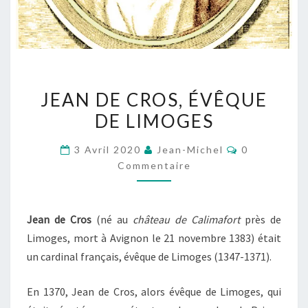
JEAN
JEAN DE CROS, ÉVÊQUE
DE
DE LIMOGES
CROS,
ÉVÊQUE
Commentair
3 Avril 2020
Jean-Michel
0
DE
Commentaire
LIMOGES
Jean de Cros
(né au
château de Calimafort
près de
Limoges, mort à Avignon le
21 novembre 1383
) était
un cardinal français, évêque de Limoges (1347-1371).
En 1370, Jean de Cros, alors évêque de Limoges, qui