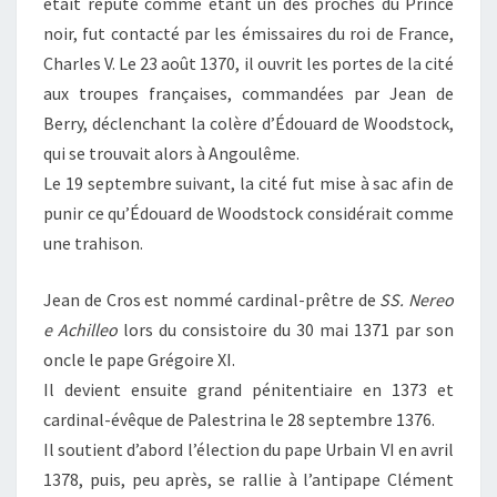
était réputé comme étant un des proches du Prince
noir, fut contacté par les émissaires du roi de France,
Charles V. Le
23 août 1370
, il ouvrit les portes de la cité
aux troupes françaises, commandées par Jean de
Berry, déclenchant la colère d’Édouard de Woodstock,
qui se trouvait alors à Angoulême.
Le 19 septembre suivant, la cité fut mise à sac afin de
punir ce qu’Édouard de Woodstock considérait comme
une trahison.
Jean de Cros est nommé cardinal-prêtre de
SS. Nereo
e Achilleo
lors du consistoire du
30 mai 1371
par son
oncle le pape Grégoire XI.
Il devient ensuite grand pénitentiaire en 1373 et
cardinal-évêque de Palestrina le
28 septembre 1376
.
Il soutient d’abord l’élection du pape Urbain VI en avril
1378, puis, peu après, se rallie à l’antipape Clément