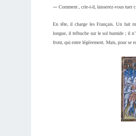
—
Comment , crie-t-il, laisserez-vous tuer c
En tête, il charge les Français. Un fait m
longue, il trébuche sur
le
sol humide ; il n’
front,
qui entre légèrement.
Mais, p
our se r