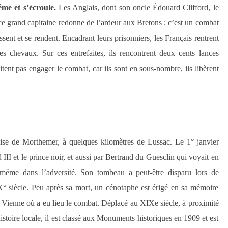
même et
s’écroule
.
Les Anglais, dont son oncle Édouard Clifford,
l
e
 ce grand capitaine redonne de l’ardeur aux Bretons ; c’est un combat
issent et se rendent. Encadrant leurs prisonniers, les Français rentrent
e
s
chevaux. Sur ces entrefaites, ils rencontrent deux cents lances
aitent pas engager le combat, car ils sont en sous-nombre
, ils libèrent
lise de
Morthemer,
à quelques kilomètres de Lussac.
Le 1° janvier
III et le prince noir,
et
aussi par Bertrand du Guesclin qui voyait en
même dans l’adversit
é
. Son tombeau a peut-être disparu lors de
° siècle. Peu après sa mort, un cénotaphe est érigé en sa mémoire
 la Vienne où a eu lieu le combat. Déplacé au XIXe siècle, à proximité
histoire locale, il est classé aux Monuments historiques en 1909 et est