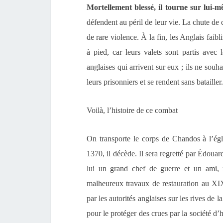
Mortellement blessé
,
il
tourne sur lui-
défendent au péril de leur vie. La chute de
de rare violence. À
la fin, les Anglais faibl
à pied, car le
urs
valets sont partis avec l
anglaises qui arrivent sur eux ;
ils ne souh
leurs prisonniers et se rendent sans
batailler
.
V
oilà, l’histoire de ce combat
On transporte
le corps de Chandos
à
l’ég
1370, il décède.
Il sera r
egretté par Édouard 
lui un grand chef de guerre et un ami, 
malheureux travaux de restauration au XIX
par les autorités anglaises sur les rives de
pour le protéger des crues par la société d’