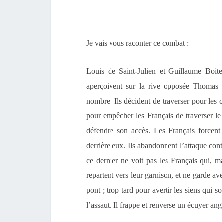
Je
vais vous raconter ce combat :
Louis de Saint-Julien et
Guillaume Boit
aperçoivent sur la rive opposée Thomas P
nombre.
Ils décident de traverser pour les 
pour empêcher les Français de traverser le
défendre son accès. Les Français force
nt
derrière eux
. Ils abandonnent l’attaque con
ce dernier ne voit pas les Français qui,
ma
repartent vers leur garnison, et ne garde
ave
pont ;
t
rop tard pour avertir
les siens qui so
l’assaut. Il frappe et renverse un écuyer an