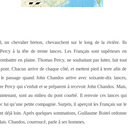
el,
un chevalier breton,
chevauchent sur
le long de la
rivière. Ils
ercy à la tête de trente lances. Les Français sont supérieur
s
en
combattre en plaine. Thomas Percy, ne souhaitant pas lutter, fait tout
 pont. Chacun arrive de chaque côté, et mettent pied à terre afin de
le passage quand John Chandos arrive avec soixante-dix lances,
tre Percy
qui s’enfuit
et se préparent à recevoir John Chandos.
Mais,
intenant,
sont au milieu du pont courbé. Il renvoie ces lances qui
c lui
qu’une
petite compagnie
.
Surpris, i
l aperçoit les Français sur le
nt déjà loin.
Après quelques sommations,
Guillaume Boitel
ordonne
glais. Chandos,
courroucé,
parle à ses hommes.