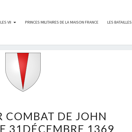
LES VII
PRINCES MILITAIRES DE LA MAISON FRANCE
LES BATAILLES
LE
R COMBAT DE JOHN
DERNIER
E 31DÉCEMBRE 1369
COMBAT