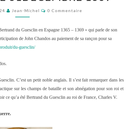
DE
Commentaires
JOHN
024
Jean-Michel
0 Commentaire
CHANDOS,
LE
« Bertrand du Guesclin en Espagne 1365 – 1369 » qui parle de son
31DÉCEMBRE
 participation de John Chandos au paiement de sa rançon pour sa
1369
roduit/du-guesclin/
dos.
esclin. C’est un petit noble anglais. Il s’est fait remarquer dans les
actique sur les champs de bataille et son abnégation pour son roi et
oir ce qu’
a été
Bertrand du Guesclin au roi de France, Charles V.
uerre.