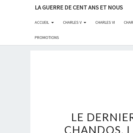
Skip
LA GUERRE DE CENT ANS ET NOUS
to
content
ACCUEIL
CHARLES V
CHARLES VI
CHAR
PROMOTIONS
LE DERNIE
CHANDOS, L