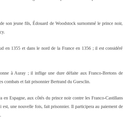
t de son jeune fils, Édouard de Woodstock surnommé le prince noir,
cy.
ud en 1355 et dans le nord de la France en 1356 ; il est considéré
nne à Auray ; il inflige une dure défaite aux Franco-Bretons de
es combats et fait prisonnier Bertrand du Guesclin.
éra en Espagne
, aux côtés du prince noir
contre les Franco-Castillans
est, une nouvelle fois, fait prisonnier.
Il participera au paiement de
.