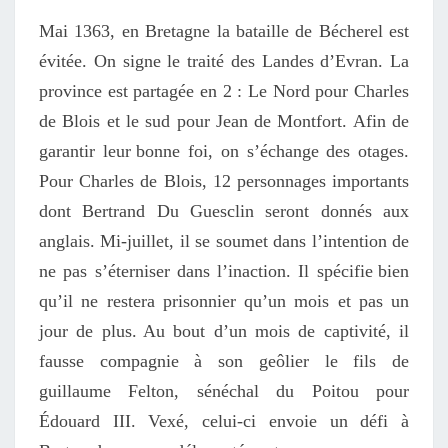
Mai
1363,
en Bretagne
la bataille de Bécherel est
évitée. On signe le traité des Landes d’Evran. La
province
est partagée en 2 : Le Nord pour Charles
de Blois et le sud pour Jean de Montfort. Afin de
garantir le
ur
bonne foi
, on s’échange
des otages.
Pour Charles de Blois, 12 personnages importants
dont Bertrand Du Guesclin
seront donnés aux
anglais
. Mi-juillet, il se soumet dans l’intention de
ne pas s’éterniser
dans l’inaction
.
Il spécifi
e
bien
qu’il ne
restera
prisonnier qu’un mois et pas un
jour de plus.
Au bout d’un mois de captivité, il
fausse compagnie à son geôlier le fils de
guillaume Felton, sénéchal du Poitou pour
Édouard III. Vexé,
celui-ci
envoie un défi à