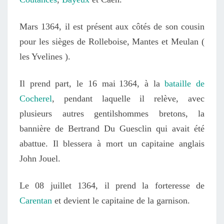
Mars 1364, il est présent aux côtés de son cousin
pour les sièges de Rolleboise, Mantes et Meulan
(
les Yvelines )
.
Il prend part,
le 16 mai
1364
, à la
bataille de
Cocherel
, pendant laquelle il relève, avec
plusieurs autres gentilshommes bretons, la
bannière de Bertrand Du Guesclin qui avait été
abattue.
Il blessera à mort un capitaine anglais
J
oh
n Jouel.
Le 08 juillet 1364, i
l prend la forteresse de
Carentan
et
devient le capitaine
de la garnison
.