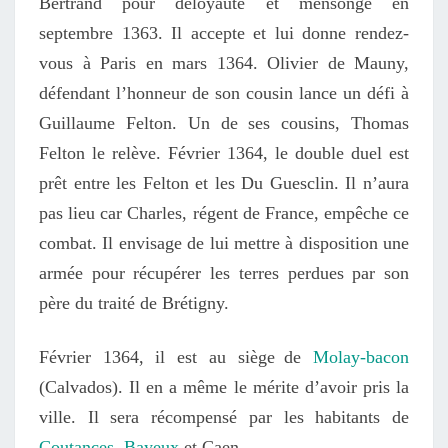
Bertrand pour déloyauté et mensonge
en
septembre 1363
.
Il accepte et lui donne rendez-
vous à Paris
en mars 1364
. Olivier de Mauny,
défendant l’honneur de son cousin lance un défi
à
Guillaume Felton. Un de ses cousins, Thomas
Felton
le
relève.
Février 1364, l
e double duel
est
prêt
entre les Felton et les Du Guesclin.
Il
n’aura
pas lieu
car
Charles, régent de France, empêche
c
e
combat.
I
l
envisage de lui mettre à disposition une
armée pour récupérer les terres perdues par son
père
du
traité de Brétigny
.
F
évrier 1364, il
est au siège
de
Molay-bacon
(Calvados). Il en a même le mérite d’avoir pris l
a
ville
. Il sera récompensé par les habitants de
Coutances
,
Bayeux
et Caen.