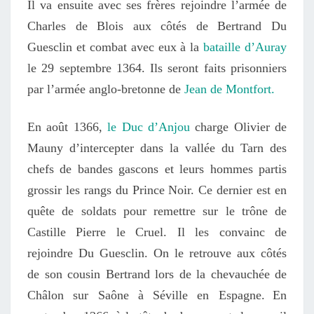
Il va ensuite avec ses frères rejoindre l’armée de
Charles de Blois
aux côtés de Bertrand Du
Guesclin
et combat avec eux à la
bataille d’Auray
le 29 septembre 1364
.
Ils seront faits
prisonnier
s
par l’armée anglo-bretonne de
Jean de Montfort.
En
août
1366
,
le Duc d’Anjou
charge Olivier de
Mauny d’intercepter dans la vallée du Tarn des
chefs de bandes gascons
et leurs hommes
partis
grossir les rangs du Prince Noir. Ce dernier est en
quête d
e soldats
pour remettre sur le trône de
Castille Pierre le Cruel. Il les convainc de
rejoindre Du Guesclin.
On le retrouve aux côtés
de son cousin Bertrand lors de la chevauchée de
Châlon sur Saône à Séville en Espagne.
E
n