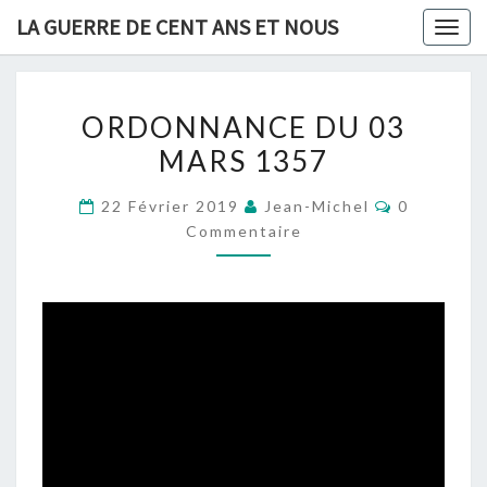
Skip
LA GUERRE DE CENT ANS ET NOUS
Togg
to
navig
content
ORDONNANCE
ORDONNANCE DU 03
DU
MARS 1357
03
MARS
Commentai
22 Février 2019
Jean-Michel
0
1357
Commentaire