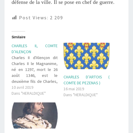
défense de la ville. Il se pose en chef de guerre.
Post Views:
2 209
Similaire
CHARLES II, COMTE
D’ALENÇON
Charles II d'Alençon dit
Charles II le Magnanime,
né en 1297, mort le 26
août 1346, est le
CHARLES D’ARTOIS (
deuxième fils de Charles,
COMTE DE PEZENAS )
comte de Valois, et de
10 avril 2019
16 mai 2019
Marguerite d'Anjou, et
Dans "HERALDIQUE"
Dans "HERALDIQUE"
donc frère du roi de
France Philippe VI de
Valois. Il est comte de
Chartres, du Perche et
d'Alençon. Il…