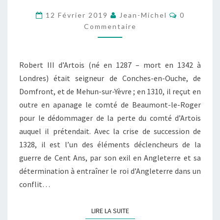
D’ARTOIS
Commentai
12 Février 2019
Jean-Michel
0
Commentaire
Robert III d’Artois (né en 1287 – mort en 1342 à
Londres) était seigneur de Conches-en-Ouche, de
Domfront, et de Mehun-sur-Yèvre ; en 1310, il reçut en
outre en apanage le comté de Beaumont-le-Roger
pour le dédommager de la perte du comté d’Artois
auquel il prétendait. Avec la crise de succession de
1328, il est l’un des éléments déclencheurs de la
guerre de Cent Ans, par son exil en Angleterre et sa
détermination à entraîner le roi d’Angleterre dans un
conflit…
LIRE LA SUITE
LIRE LA SUITE