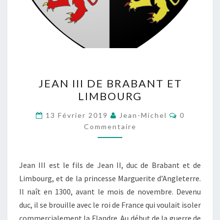
JEAN
JEAN III DE BRABANT ET
III
LIMBOURG
DE
BRABANT
Commentai
13 Février 2019
Jean-Michel
0
ET
Commentaire
LIMBOURG
Jean III est le fils de Jean II, duc de Brabant et de
Limbourg, et de la princesse Marguerite d’Angleterre.
Il naît en 1300, avant le mois de novembre. Devenu
duc, il se brouille avec le roi de France qui voulait isoler
commercialement la Flandre. Au début de la guerre de