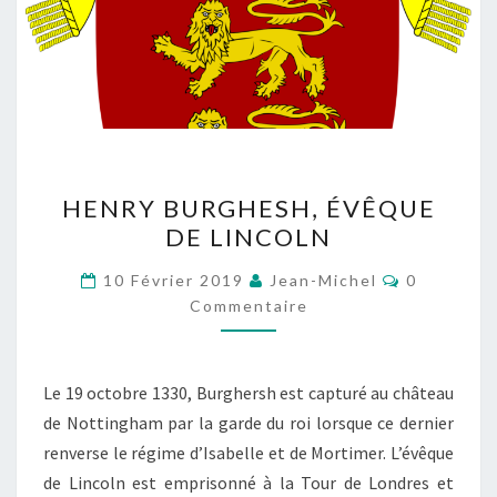
HENRY
HENRY BURGHESH, ÉVÊQUE
BURGHESH,
DE LINCOLN
ÉVÊQUE
DE
Commentai
10 Février 2019
Jean-Michel
0
LINCOLN
Commentaire
Le 19 octobre 1330, Burghersh est capturé au château
de Nottingham par la garde du roi lorsque ce dernier
renverse le régime d’Isabelle et de Mortimer. L’évêque
de Lincoln est emprisonné à la Tour de Londres et