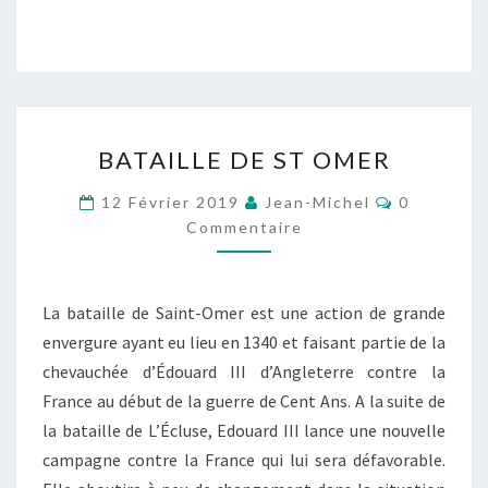
BATAILLE
BATAILLE DE ST OMER
DE
ST
Commentai
12 Février 2019
Jean-Michel
0
OMER
Commentaire
La bataille de Saint-Omer est une action de grande
envergure ayant eu lieu en 1340 et faisant partie de la
chevauchée d’Édouard III d’Angleterre contre la
France au début de la guerre de Cent Ans. A la suite de
la bataille de L’Écluse, Edouard III lance une nouvelle
campagne contre la France qui lui sera défavorable.