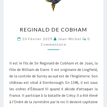
REGINALD
REGINALD DE COBHAM
DE
COBHAM
Commentai
10 Février 2019
Jean-Michel
0
Commentaire
Il est le fils de Sir Reginald de Cobham et de Joan, la
fille de William de Evere. Il est originaire de Lingfield,
de la contrée de Surrey au sud est de l’Angleterre. Son
château est situé à Sterborough. En 1346, il est sous
les ordres d’Édouard III quand il décide d’attaquer la
France. Il participe à la bataille de Crécy. Il a été élevé
à l’Ordre de la Jarretière par le roi. Il devient capitaine