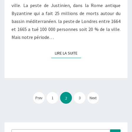
ville. La peste de Justinien, dans la Rome antique
Byzantine qui a fait 25 millions de morts autour du
bassin méditerranéen. la peste de Londres entre 1664
et 1665 a tué 100 000 personnes soit 20 % de la ville.
Mais notre période…
LIRE LA SUITE
LIRE LA SUITE
Pagination
des
Prev
1
3
Next
2
publications