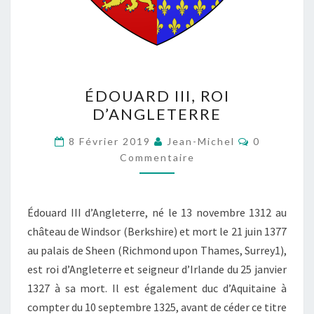
ÉDOUARD
ÉDOUARD III, ROI
III,
D’ANGLETERRE
ROI
D’ANGLETERRE
Commentai
8 Février 2019
Jean-Michel
0
Commentaire
Édouard III d’Angleterre, né le 13 novembre 1312 au
château de Windsor (Berkshire) et mort le 21 juin 1377
au palais de Sheen (Richmond upon Thames, Surrey1),
est roi d’Angleterre et seigneur d’Irlande du 25 janvier
1327 à sa mort. Il est également duc d’Aquitaine à
compter du 10 septembre 1325, avant de céder ce titre