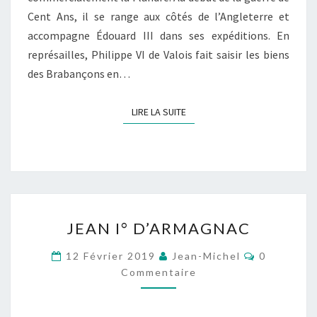
Cent Ans, il se range aux côtés de l’Angleterre et
accompagne Édouard III dans ses expéditions. En
représailles, Philippe VI de Valois fait saisir les biens
des Brabançons en…
LIRE LA SUITE
LIRE LA SUITE
JEAN
JEAN I° D’ARMAGNAC
I°
D’ARMAGNAC
Commentai
12 Février 2019
Jean-Michel
0
Commentaire