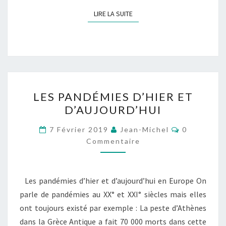
LIRE LA SUITE
LIRE LA SUITE
LES
LES PANDÉMIES D’HIER ET
PANDÉMIES
D’AUJOURD’HUI
D’HIER
ET
Commentai
7 Février 2019
Jean-Michel
0
D’AUJOURD’HUI
Commentaire
Les pandémies d’hier et d’aujourd’hui en Europe On
parle de pandémies au XX° et XXI° siècles mais elles
ont toujours existé par exemple : La peste d’Athènes
dans la Grèce Antique a fait 70 000 morts dans cette