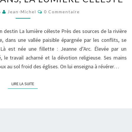
SIÈGE
D’ORLÉANS,
Commentaires
6
Jean-Michel
0 Commentaire
LA
LUMIÈRE
 destin La lumière céleste Près des sources de la rivière
CÉLESTE
 dans une vallée paisible épargnée par les conflits, se
à est née une fillette : Jeanne d’Arc. Élevée par un
é, le travail acharné et la dévotion religieuse. Ses mains
oux au sol froid des églises. On lui enseigna à révérer…
LIRE LA SUITE
LIRE LA SUITE