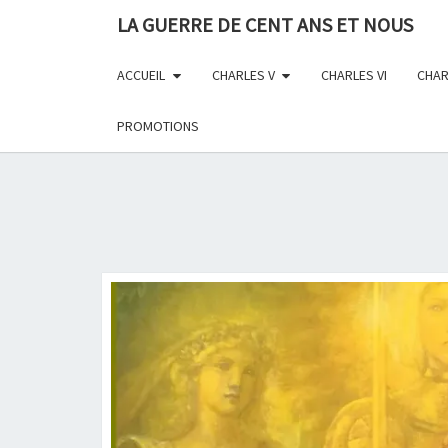
Skip
LA GUERRE DE CENT ANS ET NOUS
to
content
ACCUEIL
CHARLES V
CHARLES VI
CHAR
PROMOTIONS