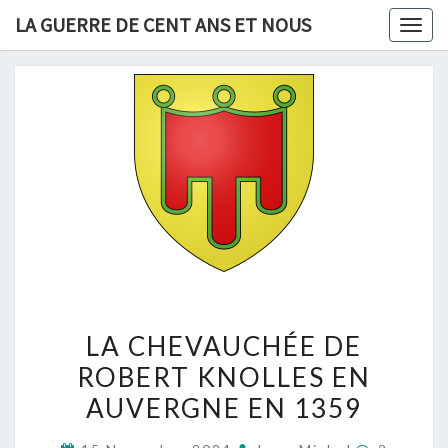
Skip
LA GUERRE DE CENT ANS ET NOUS
Togg
to
navig
content
LA
LA CHEVAUCHÉE DE
CHEVAUCHÉE
ROBERT KNOLLES EN
DE
AUVERGNE EN 1359
ROBERT
KNOLLES
Comment