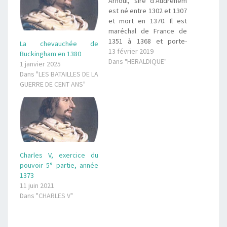
Arnoul, sire d’Audrehem
est né entre 1302 et 1307
et mort en 1370. Il est
maréchal de France de
1351 à 1368 et porte-
La chevauchée de
oriflamme de France, de
13 février 2019
Buckingham en 1380
1368 à 1370. C'est un
Dans "HERALDIQUE"
1 janvier 2025
chevalier de petite
Dans "LES BATAILLES DE LA
noblesse du Boulonnais,
GUERRE DE CENT ANS"
originaire d'Audrehem. Il
fait son apparition à la
cour de France en…
Charles V, exercice du
pouvoir 5° partie, année
1373
11 juin 2021
Dans "CHARLES V"