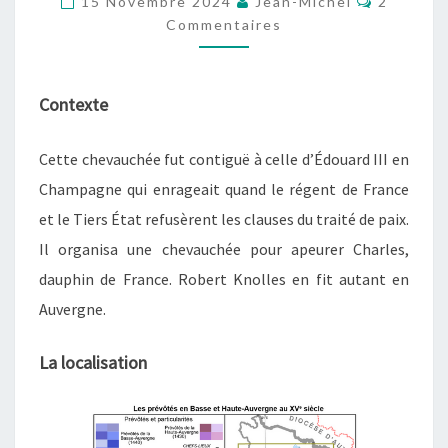
15 Novembre 2024
Jean-Michel
2
EN
Commentaires
AUVERGNE
EN
1359
Contexte
Cette chevauchée
fut
contiguë à celle d’Édouard III en
Champagne qui enrage
ait
quand le régent de France
et le Tiers État refus
èr
ent les clauses du traité de paix.
Il organis
a
une chevauchée pour apeurer Charles,
dauphin de France. Robert Knolles en fit autant en
Auvergne.
La localisation