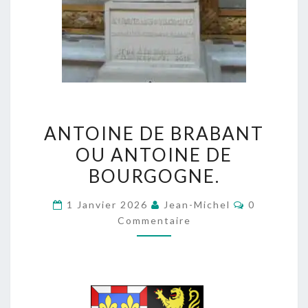
ANTOINE
ANTOINE DE BRABANT
DE
OU ANTOINE DE
BRABANT
BOURGOGNE.
OU
ANTOINE
Commentai
1 Janvier 2026
Jean-Michel
0
DE
Commentaire
BOURGOGNE.