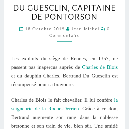
DU
DU GUESCLIN, CAPITAINE
GUESCLIN,
DE PONTORSON
CAPITAINE
DE
Commenta
18 Octobre 2019
Jean-Michel
0
PONTORSON
Commentaire
Les exploits du siège de Rennes, en 1357, ne
passent pas inaperçus auprès de
Charles de Blois
et du dauphin Charles. Bertrand Du Guesclin est
récompensé pour sa bravoure.
Charles de Blois le fait chevalier. Il lui confère
la
seigneurie de la Roche-Derrien
. Grâce à ce don,
Bertrand augmente son rang dans la noblesse
bretonne et son train de vie, bien sûr. Une amitié