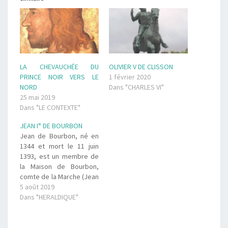
LA CHEVAUCHÉE DU
OLIVIER V DE CLISSON
PRINCE NOIR VERS LE
1 février 2020
NORD
Dans "CHARLES VI"
25 mai 2019
Dans "LE CONTEXTE"
JEAN I° DE BOURBON
Jean de Bourbon, né en
1344 et mort le 11 juin
1393, est un membre de
la Maison de Bourbon,
comte de la Marche (Jean
Ier 1362-1393), de
5 août 2019
Vendôme et de Castres
Dans "HERALDIQUE"
(Jean VII 1372-1393), pair
de France. Il est l'ancêtre
par les mâles du roi Henri