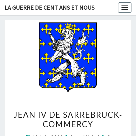
Skip
LA GUERRE DE CENT ANS ET NOUS
Togg
to
navig
content
JEAN
JEAN IV DE SARREBRUCK-
IV
COMMERCY
DE
SARREBRUCK-
Commentair