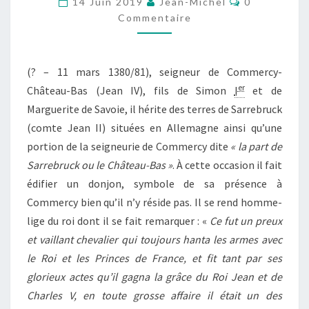
14 Juin 2019
Jean-Michel
0
COMMERCY
Commentaire
(? – 11 mars 1380/81), seigneur de Commercy-
er
Château-Bas (Jean IV), fils de Simon
I
et de
Marguerite de Savoie, il hérite des terres de Sarrebruck
(comte Jean II) situées en Allemagne ainsi qu’une
portion de la seigneurie de Commercy dite
« la part de
Sarrebruck ou le Château-Bas »
. À cette occasion il fait
édifier un donjon, symbole de sa présence à
Commercy bien qu’il n’y réside pas. Il se rend homme-
lige du roi dont il se fait remarquer : «
Ce fut un preux
et vaillant chevalier qui toujours hanta les armes avec
le Roi et les Princes de France, et fit tant par ses
glorieux actes qu’il gagna la grâce du Roi Jean et de
Charles V, en toute grosse affaire il était un des