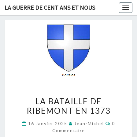
Skip
LA GUERRE DE CENT ANS ET NOUS
Togg
to
navig
content
LA
LA BATAILLE DE
BATAILLE
RIBEMONT EN 1373
DE
RIBEMONT
Commentai
16 Janvier 2025
Jean-Michel
0
EN
Commentaire
1373