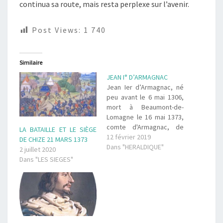
continua sa route, mais resta perplexe sur l’avenir.
Post Views:
1 740
Similaire
JEAN I° D’ARMAGNAC
Jean Ier d’Armagnac, né
peu avant le 6 mai 1306,
mort à Beaumont-de-
Lomagne le 16 mai 1373,
comte d'Armagnac, de
LA BATAILLE ET LE SIÈGE
Fezensac et de Rodez de
12 février 2019
DE CHIZE 21 MARS 1373
1319 à 1373, était fils de
Dans "HERALDIQUE"
2 juillet 2020
Bernard VI, comte
Dans "LES SIEGES"
d’Armagnac et de
Fézensac et de Cécile,
héritière du comté de
Rodez. Il a assuré la…