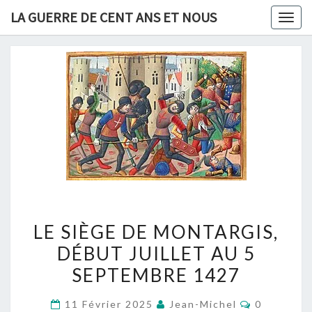
Skip
LA GUERRE DE CENT ANS ET NOUS
Togg
to
navig
content
LE
LE SIÈGE DE MONTARGIS,
SIÈGE
DÉBUT JUILLET AU 5
DE
SEPTEMBRE 1427
MONTARGIS,
DÉBUT
Commentai
11 Février 2025
Jean-Michel
0
JUILLET