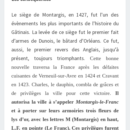
Le siège de Montargis, en 1427, fut l’un des
évènements les plus importants de l’histoire du
Gâtinais. La levée de ce siège fut le premier fait
d’armes de Dunois, le bâtard d’Orléans. Ce fut,
aussi, le premier revers des Anglais, jusqu’à
présent, toujours triomphants.
Cette bonne
nouvelle travers
a
la France après les défaites
cuisantes de Verneuil-sur-Avre en 1424 et Cravant
en 1423. Charles, le dauphin, combl
a
de grâces et
de privilèges la ville pour cette victoire.
Il
autoris
a la ville
à s’appeler
Montargis-le-Franc
et à porter sur leurs armoiries trois fleurs de
lys d’or, avec les lettres M (Montargis) en haut,
L.F. en pointe (Le Franc).
Ces privilèges furent