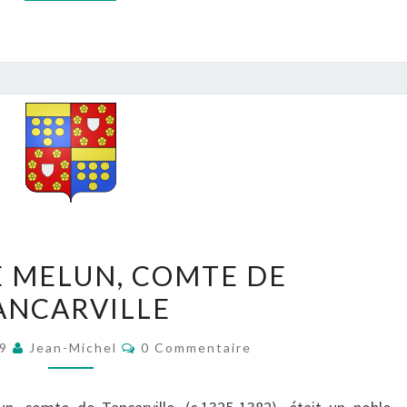
JEAN
DE MELUN, COMTE DE
II
ANCARVILLE
DE
MELUN,
Commentaires
19
Jean-Michel
0 Commentaire
COMTE
DE