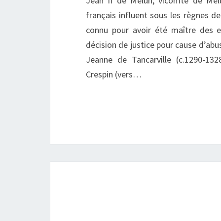
Jean II de Melun, vicomte de Melu
français influent sous les règnes de
connu pour avoir été maître des ea
décision de justice pour cause d’abus
Jeanne de Tancarville (c.1290-13
Crespin (vers…