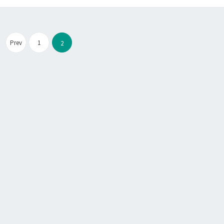
Pagination
Prev
1
2
des
publications