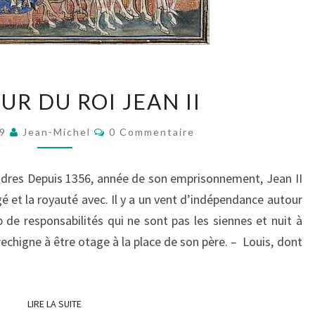
LE
UR DU ROI JEAN II
RETOUR
DU
Commentaires
19
Jean-Michel
0 Commentaire
ROI
JEAN
Londres Depuis 1356, année de son emprisonnement, Jean II
II
é et la royauté avec. Il y a un vent d’indépendance autour
op de responsabilités qui ne sont pas les siennes et nuit à
rechigne à être otage à la place de son père. – Louis, dont
LIRE LA SUITE
LIRE LA SUITE