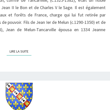
n, comte de Tancarville, (c.1325-1382), était un noble
TANCARVILLE
 Jean II le Bon et de Charles V le Sage. Il est également
ux et forêts de France, charge qui lui fut retirée par
 de pouvoir. Fils de Jean Ier de Melun (c.1290-1350) et de
28), Jean de Melun-Tancarville épousa en 1334 Jeanne
LIRE LA SUITE
LIRE LA SUITE