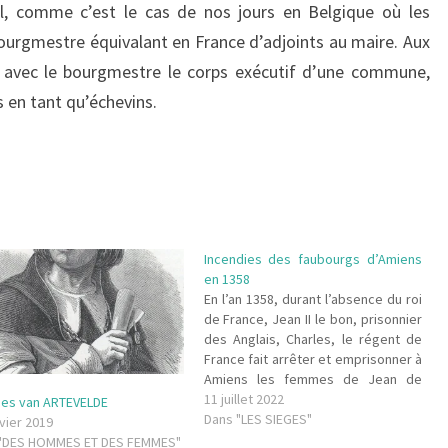
pal, comme c’est le cas de nos jours en Belgique où les
bourgmestre équivalant en France d’adjoints au maire. Aux
 avec le bourgmestre le corps exécutif d’une commune,
 en tant qu’échevins.
Incendies des faubourgs d’Amiens
en 1358
En l’an 1358, durant l’absence du roi
de France, Jean II le bon, prisonnier
des Anglais, Charles, le régent de
France fait arrêter et emprisonner à
Amiens les femmes de Jean de
Piquigny1 et du vicomte de Poix
11 juillet 2022
es van ARTEVELDE
parce que les maris étaient des
Dans "LES SIEGES"
vier 2019
proches de Charles II de Navarre,…
"DES HOMMES ET DES FEMMES"