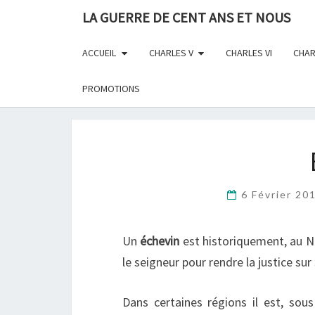
Skip
LA GUERRE DE CENT ANS ET NOUS
to
content
ACCUEIL
CHARLES V
CHARLES VI
CHAR
PROMOTIONS
6 Février 20
Un
échevin
est historiquement, au N
le seigneur pour rendre la justice sur 
Dans certaines régions il est, so