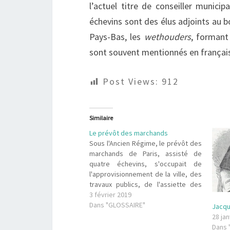
l’actuel titre de conseiller munici
échevins sont des élus adjoints au 
Pays-Bas, les
wethouders
, formant
sont souvent mentionnés en français
Post Views:
912
Similaire
Le prévôt des marchands
Sous l'Ancien Régime, le prévôt des
marchands de Paris, assisté de
quatre échevins, s'occupait de
l'approvisionnement de la ville, des
travaux publics, de l'assiette des
impôts et avait la juridiction sur le
3 février 2019
commerce fluvial. Il était élu tous les
Dans "GLOSSAIRE"
Jacqu
deux ans et son rôle se rapprochait
28 jan
de celui d'un maire…
Dans 