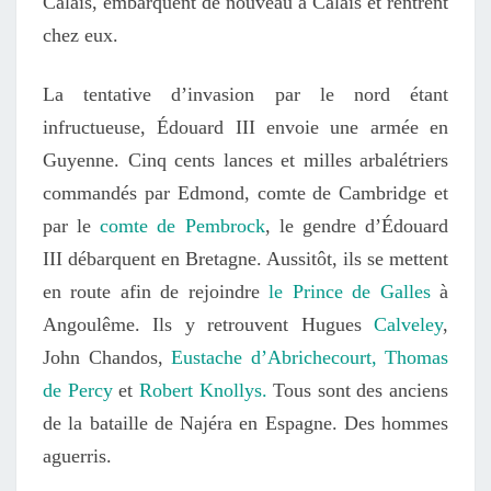
Calais, embarquent de nouveau à Calais et rentrent
chez eux.
La tentative d’invasion par le nord étant
infructueuse, Édouard III envoie une armée en
Guyenne. Cinq cents lances et milles arbalétriers
commandés par Edmond, comte de Cambridge et
par le
comte de Pembrock
, le gendre d’Édouard
III débarquent en Bretagne. Aussitôt, ils se mettent
en route afin de rejoindre
le Prince de Galles
à
Angoulême. Ils y retrouvent Hugues
Calveley
,
John Chandos,
Eustache d’Abrichecourt,
Thomas
de Percy
et
Robert Knollys.
Tous sont des anciens
de la bataille de Najéra en Espagne. Des hommes
aguerris.