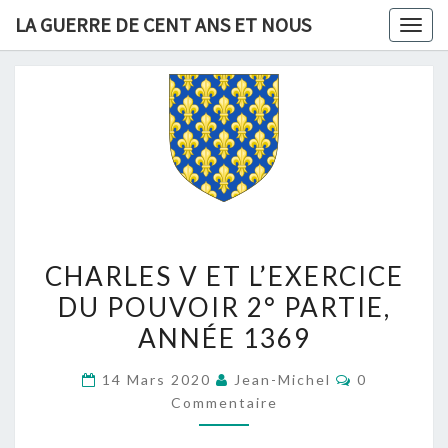
Skip
LA GUERRE DE CENT ANS ET NOUS
Togg
to
navig
content
CHARLES
CHARLES V ET L’EXERCICE
V
DU POUVOIR 2° PARTIE,
ET
ANNÉE 1369
L’EXERCICE
DU
Commentair
14 Mars 2020
Jean-Michel
0
POUVOIR
Commentaire
2°
PARTIE,