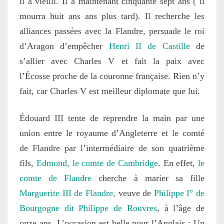
il a vieilli. Il a maintenant cinquante sept ans ( il
mourra huit ans ans plus tard). Il recherche les
alliances passées avec la Flandre, persuade le roi
d’Aragon d’empêcher
Henri II de Castille
de
s’allier avec Charles V et fait la paix avec
l’Écosse proche de la couronne française. Rien n’y
fait, car Charles V est meilleur diplomate que lui.
Édouard III tente de reprendre la main par une
union entre le royaume d’Angleterre et le comté
de Flandre par l’intermédiaire de son quatrième
fils,
Edmond, le comte de Cambridge
. En effet,
le
comte de Flandre
cherche à marier sa fille
Marguerite III de Flandre,
veuve de
Philippe I° de
Bourgogne dit Philippe de Rouvres
, à l’âge de
onze ans. L’occasion est belle pour l’Anglais : Un