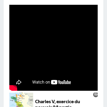
ANNÉE
1369