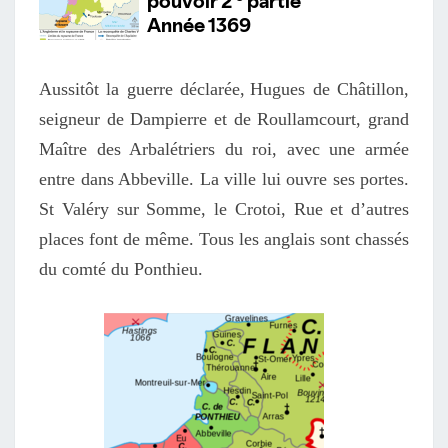
Aussitôt la guerre déclarée,
Hugues de Châtillon,
seigneur de Dampierre et de Roullamcourt
, grand
Maître des Arbalétriers
du roi
, avec une armée
entre dans Abbeville. La ville l
ui
ouvre
s
es portes.
St
Valéry sur Somme, le Crotoi, R
u
e et d’autres
places
font de même. Tous les anglais sont chassés
du
comté du Ponthieu
.