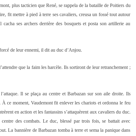
nt, plus tacticien que René, se rappela de la bataille de Poitiers du
ire, fit mettre à pied à terre ses cavaliers, creusa un fossé tout autour
 cacha ses archers derrière des bosquets et posta son artillerie au
rcé de leur ennemi, il dit au duc d’Anjou.
d’attendre que la faim les harcèle. Ils sortiront de leur retranchement ;
attaque. Il se plaça au centre et Barbazan sur son aile droite. Ils
. À ce moment, Vaudemont fit enlever les chariots et ordonna le feu
trèrent en action et les fantassins s’attaquèrent aux cavaliers du duc.
centre des combats. Le duc, blessé par trois fois, se battait avec
tout. La bannière de Barbazan tomba à terre et sema la panique dans