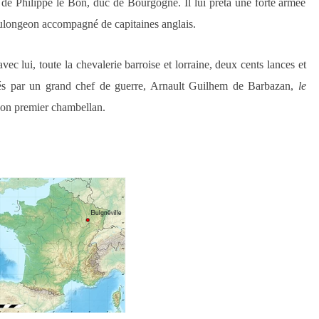
 de Philippe le Bon, duc de Bourgogne. Il lui prêta une forte armée
longeon accompagné de capitaines anglais.
vec lui, toute la chevalerie barroise et lorraine, deux cents lances et
s par un grand chef de guerre, Arnault Guilhem de Barbazan,
le
 son premier chambellan.