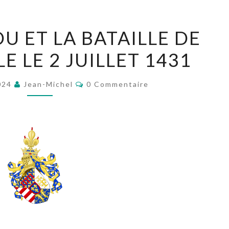
RENÉ
U ET LA BATAILLE DE
D’ANJOU
E LE 2 JUILLET 1431
ET
LA
Commentaires
BATAILLE
024
Jean-Michel
0 Commentaire
DE
BULGNEVILLE
LE
2
JUILLET
1431