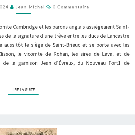
DE
Commentaires
2024
Jean-Michel
0 Commentaire
QUIMPERLÉ
EN
comte Cambridge et les barons anglais assiégeaient Saint-
1375
es de la signature d’une trêve entre les ducs de Lancastre
 aussitôt le siège de Saint-Brieuc et se porte avec les
Clisson, le vicomte de Rohan, les sires de Laval et de
e de la garnison Jean d’Évreux, du Nouveau Fort1 de
LIRE LA SUITE
LIRE LA SUITE