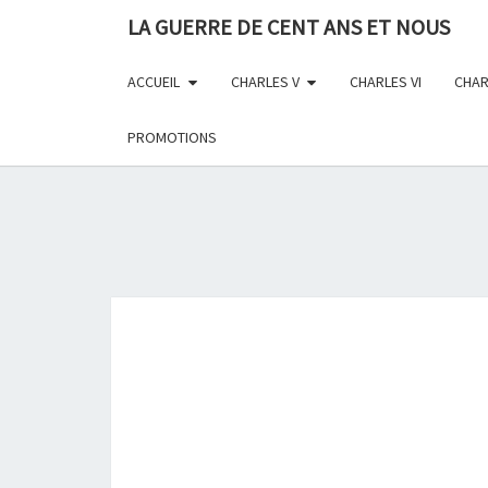
Skip
LA GUERRE DE CENT ANS ET NOUS
to
content
ACCUEIL
CHARLES V
CHARLES VI
CHAR
PROMOTIONS