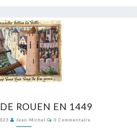
LE
 DE ROUEN EN 1449
SIÈGE
DE
Commentaires
2023
Jean-Michel
0 Commentaire
ROUEN
EN