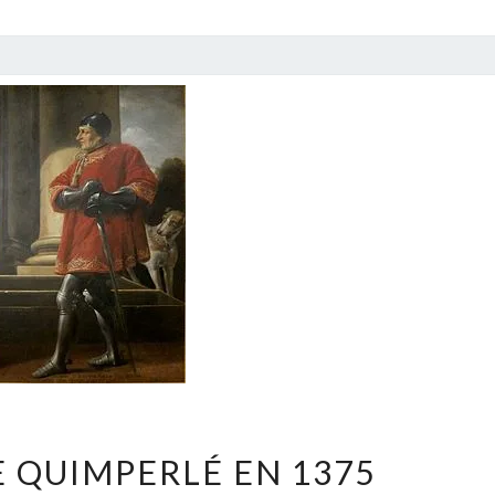
LE
E QUIMPERLÉ EN 1375
SIÈGE