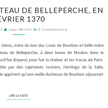
LE
ÂTEAU DE BELLEPERCHE, EN
SIÈGE
ÉVRIER 1370
DU
CHÂTEAU
Commentaires
25
Jean-Michel
0 Commentaire
DE
BELLEPERCHE,
Valois, mère du bon duc Louis de Bourbon et belle-mère
EN
âteau de Belleperche, à deux lieues de Moulins dans le
FÉVRIER
urd’hui disparu) pour fuir la chaleur et les tracas de Paris.
1370
 par des capitaines routiers, Hortingo de la Salle,
le apprirent qu’une vieille duchesse de Bourbon séjournait
LIRE LA SUITE
LIRE LA SUITE