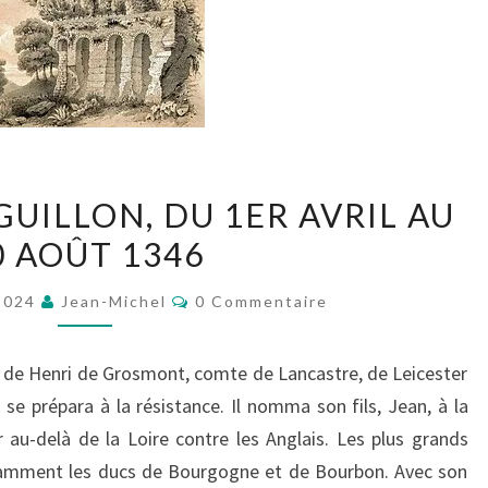
LE
IGUILLON, DU 1ER AVRIL AU
SIÈGE
0 AOÛT 1346
DE
L’AIGUILLON,
Commentaires
2024
Jean-Michel
0 Commentaire
DU
1ER
s de Henri de Grosmont, comte de Lancastre, de Leicester
AVRIL
 se prépara à la résistance. Il nomma son fils, Jean, à la
AU
au-delà de la Loire contre les Anglais. Les plus grands
20
otamment les ducs de Bourgogne et de Bourbon. Avec son
AOÛT