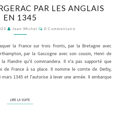
LE
ERGERAC PAR LES ANGLAIS
SIÈGE
EN 1345
DE
BERGERAC
Commentaires
2023
Jean-Michel
0 Commentaire
PAR
LES
uer la France sur trois fronts, par la Bretagne avec
ANGLAIS
thampton, par la Gascogne avec son cousin, Henri de
EN
la Flandre qu’il commandera. Il n’a pas supporté que
1345
roi de France à sa place. Il nomme le comte de Derby,
3 mars 1345 et l’autorise à lever une armée. Il embarque
LIRE LA SUITE
LIRE LA SUITE