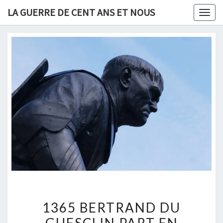
Skip
LA GUERRE DE CENT ANS ET NOUS
Togg
to
navig
content
1365
1365 BERTRAND DU
BERTRAND
GUESCLIN PART EN
DU